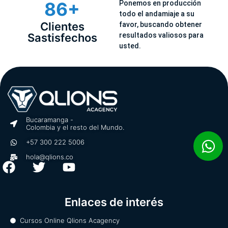
86+
Ponemos en producción
todo el andamiaje a su
Clientes
favor, buscando obtener
Sastisfechos
resultados valiosos para
usted.
Bucaramanga -
Colombia y el resto del Mundo.
+57 300 222 5006
hola@qlions.co
F
T
Y
a
w
o
c
i
u
Enlaces de interés
e
t
t
b
t
u
Cursos Online Qlions Acagency