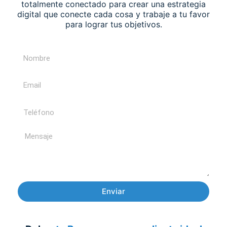
totalmente conectado para crear una estrategia
digital que conecte cada cosa y trabaje a tu favor
para lograr tus objetivos.
N
o
m
E
b
m
r
a
T
e
i
e
l
l
M
é
e
f
n
o
s
n
a
Enviar
o
j
e