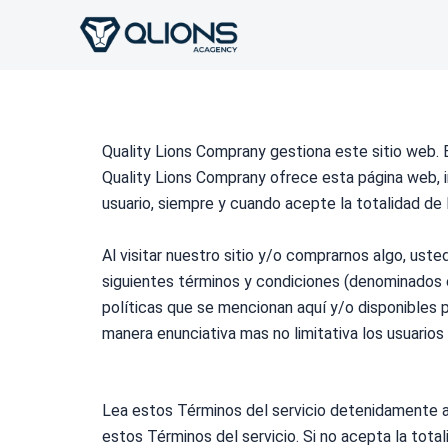
Ir
al
contenido
Quality Lions Comprany gestiona este sitio web. E
Quality Lions Comprany ofrece esta página web, inc
usuario, siempre y cuando acepte la totalidad de
Al visitar nuestro sitio y/o comprarnos algo, ust
siguientes
términos
y
condiciones
(denominados e
políticas que se mencionan aquí y/o disponibles 
manera enunciativa mas no limitativa los usuario
Lea estos
Términos
del servicio detenidamente an
estos
Términos
del servicio. Si no acepta la tota