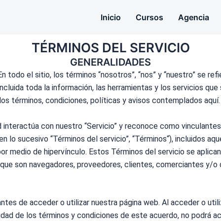
Inicio
Cursos
Agencia
TÉRMINOS DEL SERVICIO
GENERALIDADES
n todo el sitio, los
términos
“nosotros”, “nos” y “nuestro” se ref
luida toda la información, las herramientas y los servicios que 
 los
términos
,
condiciones
, políticas y avisos contemplados aquí.
ed interactúa con nuestro “Servicio” y reconoce como vinculantes
n lo sucesivo “
Términos
del servicio”, “
Términos
“), incluidos aq
por medio de hipervínculo. Estos
Términos
del servicio se aplican
s que son navegadores, proveedores, clientes, comerciantes y/o
tes de acceder o utilizar nuestra página web. Al acceder o utiliz
lidad de los
términos
y
condiciones
de este acuerdo, no podrá acce