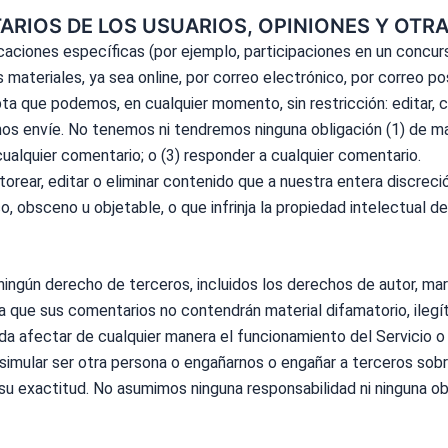
ARIOS DE LOS USUARIOS, OPINIONES Y OT
caciones específicas (por ejemplo, participaciones en un concurso
s materiales, ya sea online, por correo electrónico, por correo 
 que podemos, en cualquier momento, sin restricción: editar, copia
nos envíe. No tenemos ni tendremos ninguna obligación (1) de 
ualquier comentario; o (3) responder a cualquier comentario.
rear, editar o eliminar contenido que a nuestra entera discreci
, obsceno u objetable, o que infrinja la propiedad intelectual d
ningún derecho de terceros, incluidos los derechos de autor, mar
que sus comentarios no contendrán material difamatorio, ilegít
da afectar de cualquier manera el funcionamiento del Servicio o
a, simular ser otra persona o engañarnos o engañar a terceros sob
su exactitud. No asumimos ninguna responsabilidad ni ninguna ob