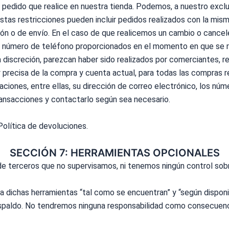
edido que realice en nuestra tienda. Podemos, a nuestro exclusiv
tas restricciones pueden incluir pedidos realizados con la mism
ón o de envío. En el caso de que realicemos un cambio o cancel
n / número de teléfono proporcionados en el momento en que se r
ra discreción, parezcan haber sido realizados por comerciantes, r
precisa de la compra y cuenta actual, para todas las compras r
iones, entre ellas, su dirección de correo electrónico, los núme
ansacciones y contactarlo según sea necesario.
Política
de devoluciones.
SECCIÓN 7: HERRAMIENTAS OPCIONALES
 terceros que no supervisamos, ni tenemos ningún control sobre
ichas herramientas “tal como se encuentran” y “según disponibi
 respaldo. No tendremos ninguna responsabilidad como consecuen