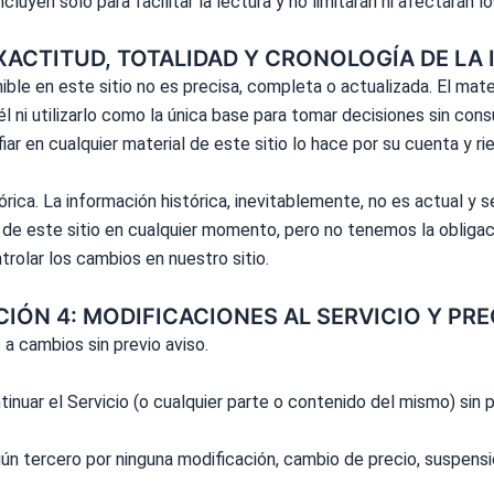
luyen solo para facilitar la lectura y no limitarán ni afectarán 
EXACTITUD, TOTALIDAD Y CRONOLOGÍA DE LA
ible en este sitio no es precisa, completa o actualizada. El mate
l ni utilizarlo como la única base para tomar decisiones sin con
ar en cualquier material de este sitio lo hace por su cuenta y ri
órica. La información histórica, inevitablemente, no es actual 
de este sitio en cualquier momento, pero no tenemos la obligaci
trolar los cambios en nuestro sitio.
IÓN 4: MODIFICACIONES AL SERVICIO Y PR
a cambios sin previo aviso.
inuar el Servicio (o cualquier parte o contenido del mismo) sin 
n tercero por ninguna modificación, cambio de precio, suspensión