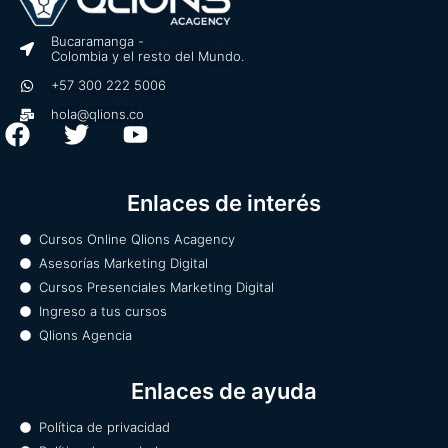
Bucaramanga -
Colombia y el resto del Mundo.
+57 300 222 5006
hola@qlions.co
F
T
Y
a
w
o
c
i
u
Enlaces de interés
e
t
t
b
t
u
Cursos Online Qlions Acagency
o
e
b
Asesorías Marketing Digital
o
r
e
Cursos Presenciales Marketing Digital
k
Ingreso a tus cursos
Qlions Agencia
Enlaces de ayuda
Política de privacidad