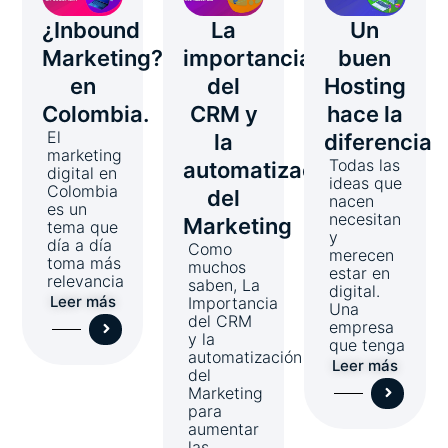
¿Inbound
La
Un
Marketing?
importancia
buen
en
del
Hosting
Colombia.
CRM y
hace la
El
la
diferencia
marketing
Todas las
automatización
digital en
ideas que
Colombia
del
nacen
es un
necesitan
Marketing
tema que
y
día a día
Como
merecen
toma más
muchos
estar en
relevancia
saben, La
digital.
Leer más
Importancia
Una
del CRM
empresa
y la
que tenga
automatización
Leer más
del
Marketing
para
aumentar
las