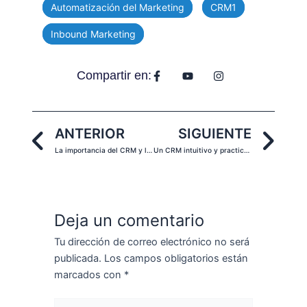
Automatización del Marketing
CRM1
Inbound Marketing
Compartir en:
Prev
Ne
ANTERIOR
SIGUIENTE
La importancia del CRM y la automatización del Marketing
Un CRM intuitivo y practico, la clave del aumento de la productividad.
Deja un comentario
Tu dirección de correo electrónico no será
publicada.
Los campos obligatorios están
marcados con
*
Escribe