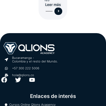
Leer más
Bucaramanga -
Colombia y el resto del Mundo.
+57 300 222 5006
hola@qlions.co
F
T
Y
a
w
o
c
i
u
Enlaces de interés
e
t
t
b
t
u
Cursos Online Qlions Acagency