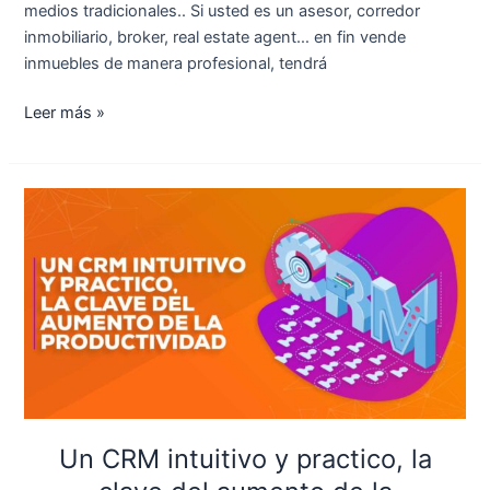
medios tradicionales.. Si usted es un asesor, corredor
inmobiliario, broker, real estate agent… en fin vende
inmuebles de manera profesional, tendrá
Leer más »
Un
CRM
intuitivo
y
practico,
la
clave
del
aumento
de
Un CRM intuitivo y practico, la
la
productividad.