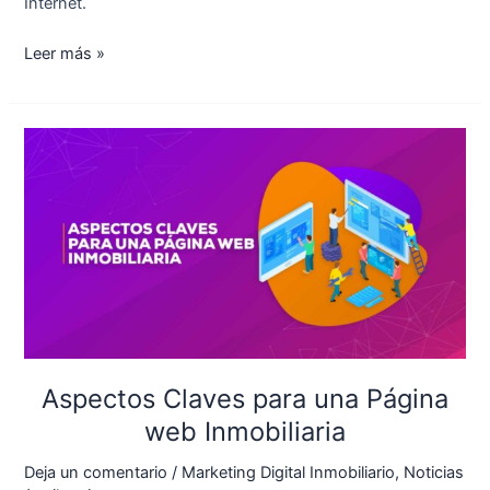
Internet.
Leer más »
Aspectos
Claves
para
una
Página
web
Inmobiliaria
Aspectos Claves para una Página
web Inmobiliaria
Deja un comentario
/
Marketing Digital Inmobiliario
,
Noticias