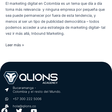
El marketing digital en Colombia es un tema que día a día
toma más relevancia y ninguna empresa por pequeña que
sea puede permanecer por fuera de esta tendencia, y
menos al ser un tipo de publicidad democrática – todos
podemos acceder a una estrategia de marketing digital– tal
vez ir más allá, Inbound Marketing.
Leer más »
Bucaramanga -
Colombia y el resto del Mundo.
+57 300 222 5006
hola@qlions.co
F
T
Y